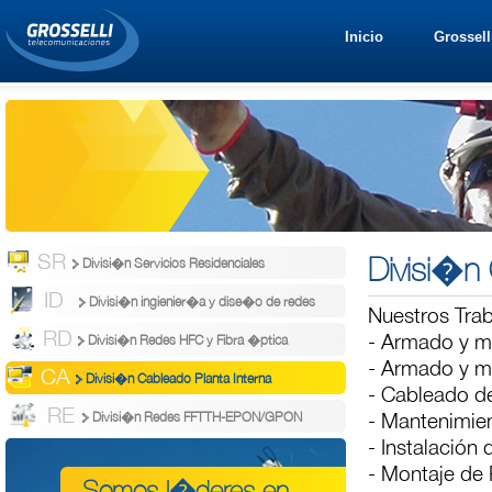
Inicio
Grossell
SR
Divisi�n 
Divisi�n Servicios Residenciales
ID
Divisi�n ingienier�a y dise�o de redes
Nuestros Trab
RD
- Armado y m
Divisi�n Redes HFC y Fibra �ptica
- Armado y m
CA
Divisi�n Cableado Planta Interna
- Cableado de
RE
- Mantenimie
Divisi�n Redes FFTTH-EPON/GPON
- Instalación 
- Montaje de 
Somos l�deres en