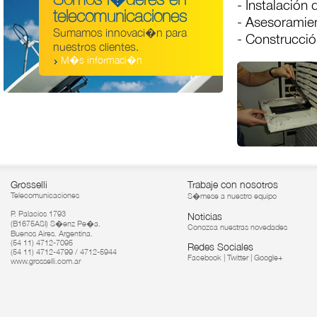
- Instalación
telecomunicaciones
- Asesoramien
Sumamos innovaci�n para
- Construcción
nuestros clientes.
M�s informaci�n
Grosselli
Trabaje con nosotros
Telecomunicaciones
S�mese a nuestro equipo
P. Palacios 1793
Noticias
(B1675ASI) S�enz Pe�a.
Conozca nuestras novedades
Buenos Aires. Argentina.
(54 11) 4712-7095
Redes Sociales
(54 11) 4712-4799 / 4712-5944
Facebook
|
Twitter
|
Google+
www.grosselli.com.ar